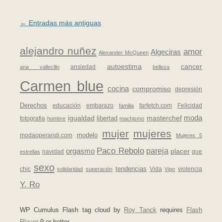
Navegación de entradas
←
Entradas más antiguas
alejandro nuñez
amor
Algeciras
Alexander McQueen
autoestima
cancer
ansiedad
ana vallecillo
belleza
Carmen blue
cocina
compromiso
depresión
Derechos
educación
embarazo
farfetch.com
Felicidad
familia
moda
igualdad
masterchef
fotografia
libertad
hombre
machismo
mujer
mujeres
modaoperandi.com
modelo
Mujeres 5
Paco Rebolo
pareja
orgasmo
placer
navidad
que
estrellas
sexo
chic
tendencias
Vida
violencia
solidaridad
superación
Vigo
Y. Ro
WP Cumulus Flash tag cloud by
Roy Tanck
requires
Flash
Player
9 or better.