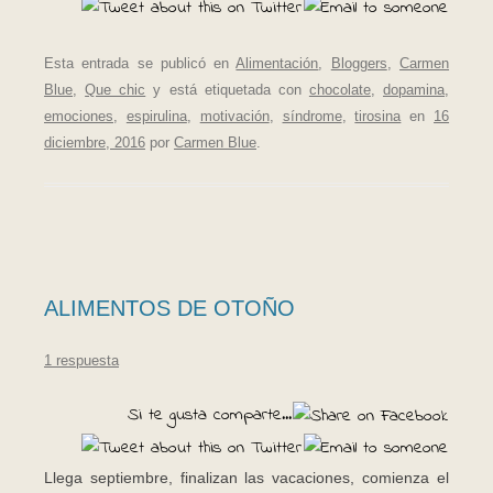
Esta entrada se publicó en
Alimentación
,
Bloggers
,
Carmen
Blue
,
Que chic
y está etiquetada con
chocolate
,
dopamina
,
emociones
,
espirulina
,
motivación
,
síndrome
,
tirosina
en
16
diciembre, 2016
por
Carmen Blue
.
ALIMENTOS DE OTOÑO
1 respuesta
Si te gusta comparte...
Llega septiembre, finalizan las vacaciones, comienza el