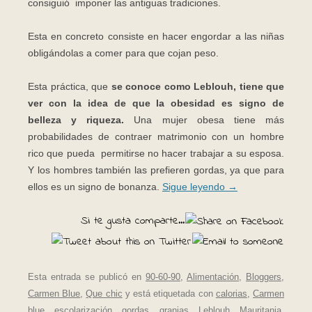
consiguió imponer las antiguas tradiciones.
Esta en concreto consiste en hacer engordar a las niñas
obligándolas a comer para que cojan peso.
Esta práctica, que
se conoce como Leblouh, tiene que
ver con la idea de que la obesidad es signo de
belleza y riqueza.
Una mujer obesa tiene más
probabilidades de contraer matrimonio con un hombre
rico que pueda permitirse no hacer trabajar a su esposa.
Y los hombres también las prefieren gordas, ya que para
ellos es un signo de bonanza.
Sigue leyendo
→
Si te gusta comparte...
Esta entrada se publicó en
90-60-90
,
Alimentación
,
Bloggers
,
Carmen Blue
,
Que chic
y está etiquetada con
calorias
,
Carmen
blue
,
escolarización
,
gordas
,
granjas
,
Leblouh
,
Mauritania
,