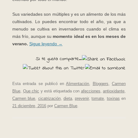
Sus variedades son múltiples y es un alimento de los más
cultivados. Lo puedes encontrar todo el año, ya que a
menudo se cultiva en invernaderos cuando el clima es
más frío, aunque su
momento ideal es en los meses de
verano.
Sigue leyendo
→
Si te gusta comparte...
Esta entrada se publicó en
Alimentación
,
Bloggers
,
Carmen
Blue
,
Que chic
y está etiquetada con
afecciones
,
antioxidante
,
Carmen blue
,
cicatrización
,
dieta
,
prevenir
,
tomate
,
toxinas
en
21 diciembre, 2016
por
Carmen Blue
.