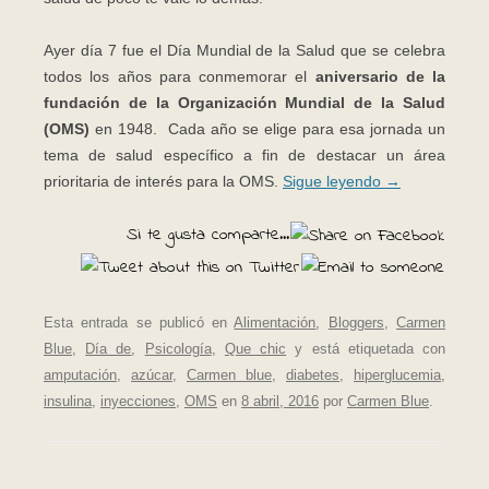
Ayer día 7 fue el Día Mundial de la Salud que se celebra
todos los años para conmemorar el
aniversario de la
fundación de la Organización Mundial de la Salud
(OMS)
en 1948. Cada año se elige para esa jornada un
tema de salud específico a fin de destacar un área
prioritaria de interés para la OMS.
Sigue leyendo
→
Si te gusta comparte...
Esta entrada se publicó en
Alimentación
,
Bloggers
,
Carmen
Blue
,
Día de
,
Psicología
,
Que chic
y está etiquetada con
amputación
,
azúcar
,
Carmen blue
,
diabetes
,
hiperglucemia
,
insulina
,
inyecciones
,
OMS
en
8 abril, 2016
por
Carmen Blue
.