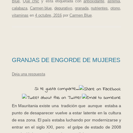
Blue
,
Que chic
y está etiquetada con
antioxidante
,
astenia
,
calabaza
,
Carmen blue
,
depurativo
,
granada
,
nutrientes
,
otono
,
vitaminas
en
4 octubre, 2016
por
Carmen Blue
.
GRANJAS DE ENGORDE DE MUJERES
Deja una respuesta
Si te gusta comparte...
En Mauritania existe una tradición que aunque estaba a
punto de desaparecer vuelve a estar latente en la cultura
de esa zona. El país estaba luchando por modernizarse y
entrar en el siglo XXI, pero el golpe de estado de 2008