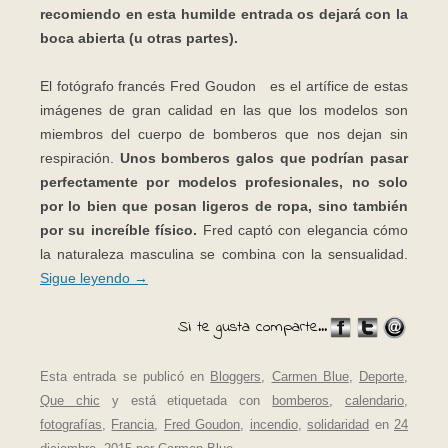
recomiendo en esta humilde entrada os dejará con la
boca abierta (u otras partes).
El fotógrafo francés Fred Goudon es el artífice de estas
imágenes de gran calidad en las que los modelos son
miembros del cuerpo de bomberos que nos dejan sin
respiración.
Unos bomberos galos que podrían pasar
perfectamente por modelos profesionales, no solo
por lo bien que posan ligeros de ropa, sino también
por su increíble físico.
Fred captó con elegancia cómo
la naturaleza masculina se combina con la sensualidad.
Sigue leyendo
→
Si te gusta comparte...
Esta entrada se publicó en
Bloggers
,
Carmen Blue
,
Deporte
,
Que chic
y está etiquetada con
bomberos
,
calendario
,
fotografías
,
Francia
,
Fred Goudon
,
incendio
,
solidaridad
en
24