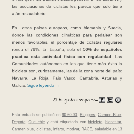
las asociaciones de ciclistas les parece que solo tiene
afán recaudatorio.
En otros países europeos, como Alemania y Suecia,
donde las condiciones climáticas para pedalear son
menos favorables, el porcentaje de ciclistas regulares
ronda el 79%. En España, solo
el 50% de españoles
practica esta actividad física con regularidad
. Las
Comunidades autónomas en las que tiene más éxito la
bicicleta son, curiosamente, las de la zona norte del país:
Navarra, La Rioja, País Vasco, Cantabria, Asturias y
Galicia.
Sigue leyendo
→
Si te gusta comparte...
Esta entrada se publicó en
90-60-90
,
Bloggers
,
Carmen Blue
,
Deporte
,
Que chic
y está etiquetada con
bicicleta
,
bienestar
,
Carmen blue
,
ciclistas
,
infarto
,
motivar
,
RACE
,
saludable
en
13