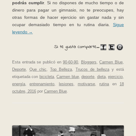
podrás cumplir
. Si no dispones de mucho tiempo o de
dinero para pagar un gimnasio, no te preocupes, hay
otras formas de hacer ejercicio sin gastar nada y sin
ocupar demasiado tiempo en tu rutina diaria.
Sigue
leyendo
→
Si te gusta comparte...
Esta entrada se publicó en
90-60-90
,
Bloggers
,
Carmen Blue
,
Deporte
,
Que chic
,
Top Belleza
,
Trucos de belleza
y está
etiquetada con
bicicleta
,
Carmen blue
,
deporte
,
dieta
,
ejercicio
,
energía
,
entrenamiento
,
lesiones
,
motivarse
,
rutina
en
18
octubre, 2016
por
Carmen Blue
.