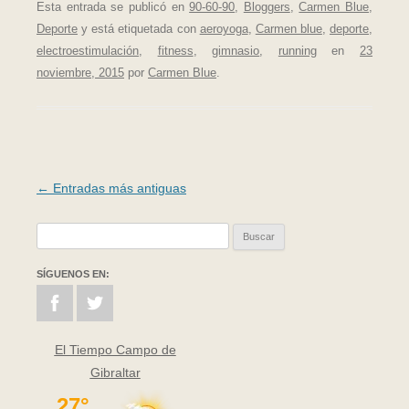
Esta entrada se publicó en
90-60-90
,
Bloggers
,
Carmen Blue
,
Deporte
y está etiquetada con
aeroyoga
,
Carmen blue
,
deporte
,
electroestimulación
,
fitness
,
gimnasio
,
running
en
23
noviembre, 2015
por
Carmen Blue
.
Navegación de entradas
←
Entradas más antiguas
Buscar:
SÍGUENOS EN:
El Tiempo Campo de
Gibraltar