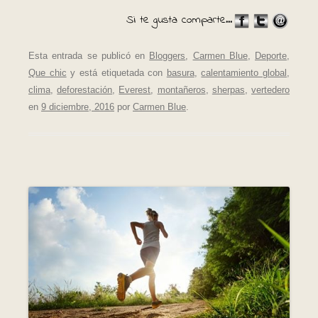
Si te gusta comparte...
Esta entrada se publicó en
Bloggers
,
Carmen Blue
,
Deporte
,
Que chic
y está etiquetada con
basura
,
calentamiento global
,
clima
,
deforestación
,
Everest
,
montañeros
,
sherpas
,
vertedero
en
9 diciembre, 2016
por
Carmen Blue
.