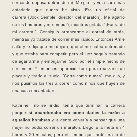
corriendo deprisa detrás de mí. Me giré, y vi la cara más
enfadada que nunca he visto. Era un oficial de
carrera (Jock Semple, director del maratón). Me agarró
de los hombros y me empujó, mientras gritaba “¡Fuera de
mi carrera!”. Consiguió arrancarme el dorsal de atrás,
mientras yo trataba de correr más rápido. Entonces Arnie
saltó y le dijo que me dejara, que él me había entrenado
y que estaba para competir, pero el juez seguía tratando
de agarrarme y empujarme. Sólo por el simple hecho de
ser mujer. Y entonces apareció Tom para realizarle un
placaje y tirarlo al suelo. “Corre como nunca”, me dijo, y
nos pusimos los tres a correr como niños que huyen de
una casa encantada».
Kathrine no se rindió, tenía que terminar la carrera
porque
si abandonaba era como darles la razón a
aquellos hombres
y la gente volvería a pensar que una
mujer no podía correr un maratón. Llegó a la meta en 4
horas y 20 minutos, pero el tiempo que tardó era lo de