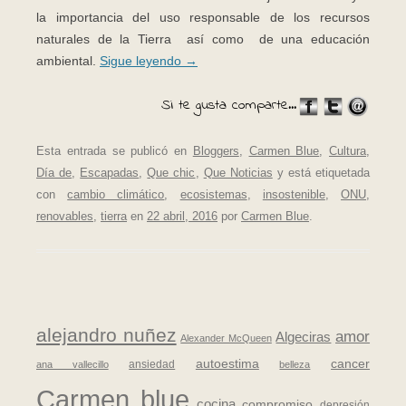
la importancia del uso responsable de los recursos
naturales de la Tierra así como de una educación
ambiental.
Sigue leyendo
→
Si te gusta comparte...
Esta entrada se publicó en
Bloggers
,
Carmen Blue
,
Cultura
,
Día de
,
Escapadas
,
Que chic
,
Que Noticias
y está etiquetada
con
cambio climático
,
ecosistemas
,
insostenible
,
ONU
,
renovables
,
tierra
en
22 abril, 2016
por
Carmen Blue
.
alejandro nuñez
amor
Algeciras
Alexander McQueen
autoestima
cancer
ansiedad
ana vallecillo
belleza
Carmen blue
cocina
compromiso
depresión