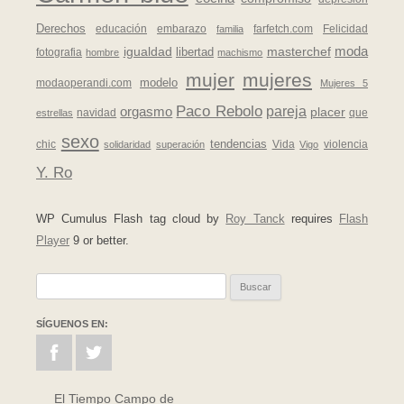
Derechos
educación
embarazo
farfetch.com
Felicidad
familia
moda
igualdad
masterchef
fotografia
libertad
hombre
machismo
mujer
mujeres
modaoperandi.com
modelo
Mujeres 5
Paco Rebolo
pareja
orgasmo
placer
navidad
que
estrellas
sexo
chic
tendencias
Vida
violencia
solidaridad
superación
Vigo
Y. Ro
WP Cumulus Flash tag cloud by
Roy Tanck
requires
Flash
Player
9 or better.
Buscar:
SÍGUENOS EN:
El Tiempo Campo de