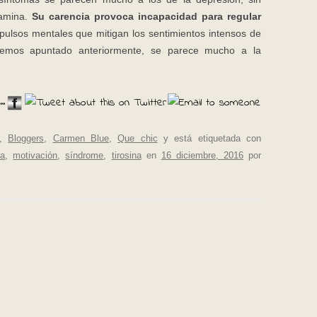
pamina.
Su carencia provoca incapacidad para regular
ulsos mentales que mitigan los sentimientos intensos de
 hemos apuntado anteriormente, se parece mucho a la
..
,
Bloggers
,
Carmen Blue
,
Que chic
y está etiquetada con
na
,
motivación
,
síndrome
,
tirosina
en
16 diciembre, 2016
por