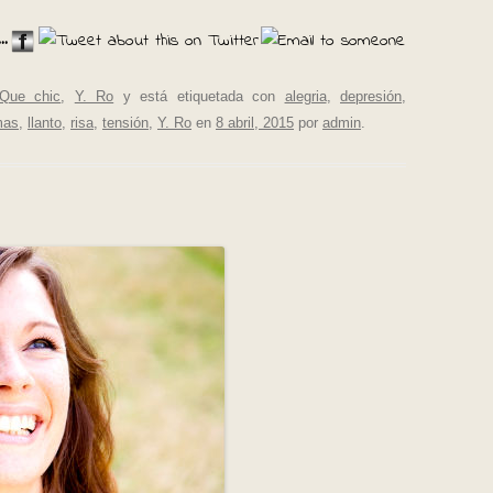
..
Que chic
,
Y. Ro
y está etiquetada con
alegria
,
depresión
,
mas
,
llanto
,
risa
,
tensión
,
Y. Ro
en
8 abril, 2015
por
admin
.