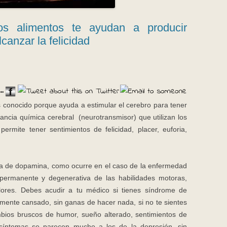
tos alimentos te ayudan a producir
canzar la felicidad
..
conocido porque ayuda a estimular el cerebro para tener
ancia química cerebral (neurotransmisor) que utilizan los
ermite tener sentimientos de felicidad, placer, euforia,
ma de dopamina, como ocurre en el caso de la enfermedad
permanente y degenerativa de las habilidades motoras,
blores. Debes acudir a tu médico si tienes síndrome de
amente cansado, sin ganas de hacer nada, si no te sientes
mbios bruscos de humor, sueño alterado, sentimientos de
íntomas se parecen mucho a los de la depresión, sin