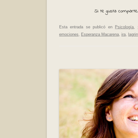
Si te gusta comparte.
Esta entrada se publicó en
Psicología
,
emociones
,
Esperanza Macarena
,
ira
,
lagri