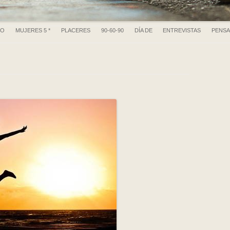
Ir al contenido
RO
MUJERES 5 *
PLACERES
90-60-90
DÍA DE
ENTREVISTAS
PENS