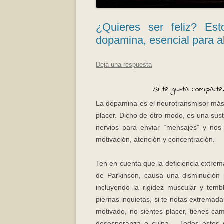
¿Quieres ser feliz? Es
dopamina, esencial para al
Deja una respuesta
Si te gusta comparte.
La dopamina es el neurotransmisor más 
placer. Dicho de otro modo, es una sust
nervios para enviar “mensajes” y nos p
motivación, atención y concentración.
Ten en cuenta que la deficiencia extre
de Parkinson, causa una disminución 
incluyendo la rigidez muscular y tem
piernas inquietas, si te notas extremad
motivado, no sientes placer, tienes ca
desesperanza o culpa… Todos estos s