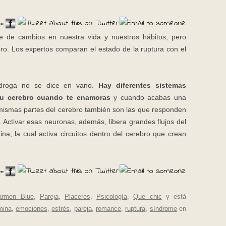
..
 de cambios en nuestra vida y nuestros hábitos, pero
o. Los expertos comparan el estado de la ruptura con el
droga no se dice en vano.
Hay diferentes sistemas
 tu cerebro cuando te enamoras
y cuando acabas una
s mismas partes del cerebro también son las que responden
a. Activar esas neuronas, además, libera grandes flujos del
, la cual activa circuitos dentro del cerebro que crean
..
armen Blue
,
Pareja
,
Placeres
,
Psicología
,
Que chic
y está
mina
,
emociones
,
estrés
,
pareja
,
romance
,
ruptura
,
síndrome
en