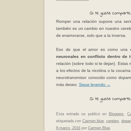
Si te gusta comparte.
Romper una relación supone una serie
también es un cambio en nuestro cerebr
de enamorarse, solo que a la inversa.
Eso de que el amor es como una 
neuronales en conflicto dentro de
relación (sobre todo si te dejan). Esta
a los efectos de la nicotina o la cocaín
neurotransmisor conocido como dopamina
más deseo.
Sigue leyendo
→
Si te gusta comparte.
Esta entrada se publicó en
Bloggers
,
C
etiquetada con
Carmen blue
,
cerebro
,
dopa
8 marzo, 2016
por
Carmen Blue
.