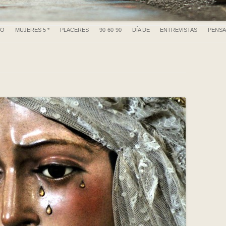
Ir al contenido
RO
MUJERES 5 *
PLACERES
90-60-90
DÍA DE
ENTREVISTAS
PENS