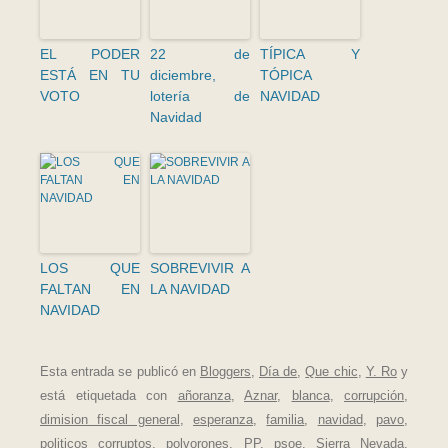
EL PODER
22 de
TÍPICA Y
ESTÁ EN TU
diciembre,
TÓPICA
VOTO
lotería de
NAVIDAD
Navidad
LOS QUE
SOBREVIVIR A
FALTAN EN
LA NAVIDAD
NAVIDAD
Esta entrada se publicó en
Bloggers
,
Día de
,
Que chic
,
Y. Ro
y
está etiquetada con
añoranza
,
Aznar
,
blanca
,
corrupción
,
dimision fiscal general
,
esperanza
,
familia
,
navidad
,
pavo
,
politicos corruptos
,
polvorones
,
PP
,
psoe
,
Sierra Nevada
,