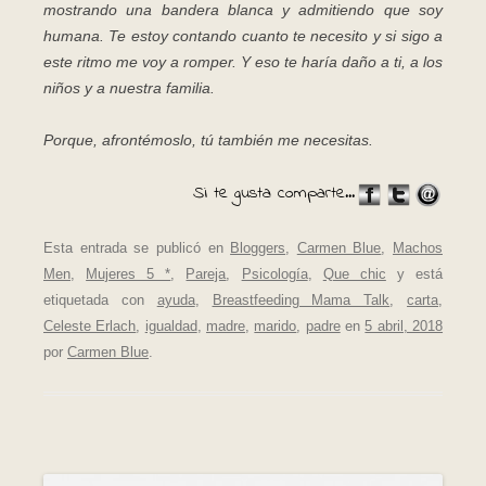
mostrando una bandera blanca y admitiendo que soy
humana. Te estoy contando cuanto te necesito y si sigo a
este ritmo me voy a romper. Y eso te haría daño a ti, a los
niños y a nuestra familia.
Porque, afrontémoslo, tú también me necesitas.
Si te gusta comparte...
Esta entrada se publicó en
Bloggers
,
Carmen Blue
,
Machos
Men
,
Mujeres 5 *
,
Pareja
,
Psicología
,
Que chic
y está
etiquetada con
ayuda
,
Breastfeeding Mama Talk
,
carta
,
Celeste Erlach
,
igualdad
,
madre
,
marido
,
padre
en
5 abril, 2018
por
Carmen Blue
.