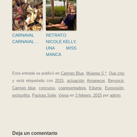
CARNAVAL
RETRATO:
CARNAVAL…
NICOLE KELLY,
UNA MISS
MANCA
Esta entrada se publicó en
Carmen Blue
,
Mujeres 5 *
,
Que chic
y está etiquetada con
2015
,
actuación
,
Amanecer
,
Beyoncé
,
Carmen blue
,
concurso
,
copresentadora
,
Edurne
,
Eurovisión
,
extriunfita
,
Pastora Soler
,
Viena
en
3 febrero, 2015
por
admin
.
Deja un comentario