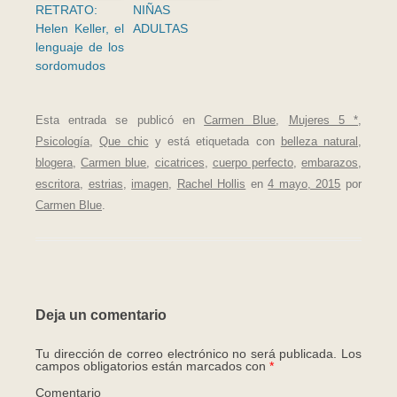
RETRATO:
NIÑAS
Helen Keller, el
ADULTAS
lenguaje de los
sordomudos
Esta entrada se publicó en
Carmen Blue
,
Mujeres 5 *
,
Psicología
,
Que chic
y está etiquetada con
belleza natural
,
blogera
,
Carmen blue
,
cicatrices
,
cuerpo perfecto
,
embarazos
,
escritora
,
estrias
,
imagen
,
Rachel Hollis
en
4 mayo, 2015
por
Carmen Blue
.
Deja un comentario
Tu dirección de correo electrónico no será publicada.
Los
campos obligatorios están marcados con
*
Comentario