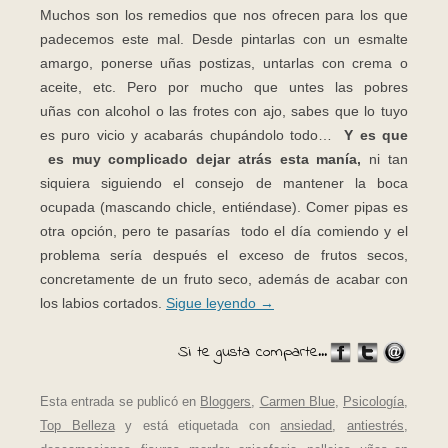
Muchos son los remedios que nos ofrecen para los que
padecemos este mal. Desde pintarlas con un esmalte
amargo, ponerse uñas postizas, untarlas con crema o
aceite, etc. Pero por mucho que
untes las pobres
uñas con alcohol o las frotes con ajo, sabes que lo tuyo
es puro vicio y acabarás chupándolo todo…
Y es que
es muy complicado dejar atrás esta manía,
ni tan
siquiera siguiendo el consejo de mantener la boca
ocupada (mascando chicle, entiéndase). Comer pipas es
otra opción, pero te pasarías todo el día comiendo y el
problema sería después el exceso de frutos secos,
concretamente de un fruto seco, además de acabar con
los labios cortados.
Sigue leyendo
→
Si te gusta comparte...
Esta entrada se publicó en
Bloggers
,
Carmen Blue
,
Psicología
,
Top Belleza
y está etiquetada con
ansiedad
,
antiestrés
,