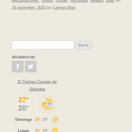
descamaciones
,
fisuras
,
morder
,
onicofagia
,
pellejos
,
uñas
en
24 noviembre, 2015
por
Carmen Blue
.
Buscar:
SÍGUENOS EN:
El Tiempo Campo de
Gibraltar