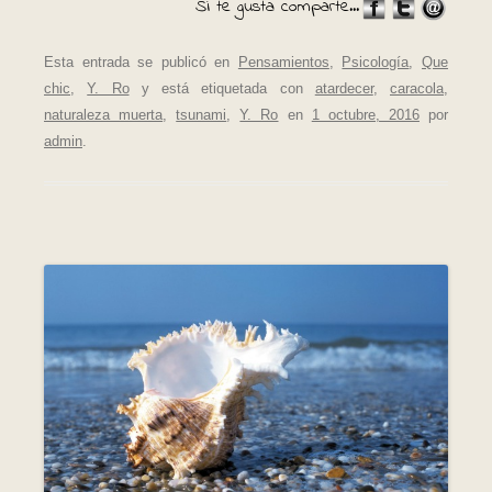
Si te gusta comparte...
Esta entrada se publicó en
Pensamientos
,
Psicología
,
Que
chic
,
Y. Ro
y está etiquetada con
atardecer
,
caracola
,
naturaleza muerta
,
tsunami
,
Y. Ro
en
1 octubre, 2016
por
admin
.