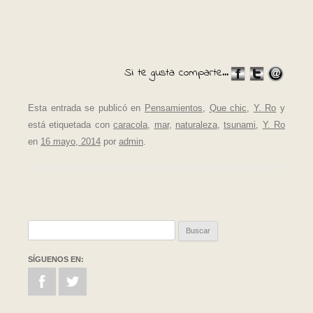
Si te gusta comparte...
Esta entrada se publicó en
Pensamientos
,
Que chic
,
Y. Ro
y
está etiquetada con
caracola
,
mar
,
naturaleza
,
tsunami
,
Y. Ro
en
16 mayo, 2014
por
admin
.
Buscar:
SÍGUENOS EN: