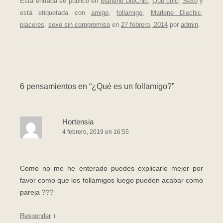
Esta entrada se publicó en
Marlene DieChic
,
Que chic
,
Sexo
y
está etiquetada con
amigo
,
follamigo
,
Marlene Diechic
,
placeres
,
sexo sin compromiso
en
27 febrero, 2014
por
admin
.
6 pensamientos en “
¿Qué es un follamigo?
”
Hortensia
4 febrero, 2019 en 16:55
Como no me he enterado puedes explicarlo mejor por
favor como que los follamigos luego pueden acabar como
pareja ???
↓
Responder