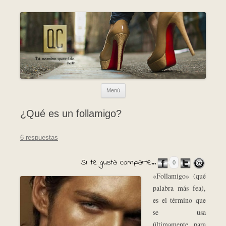
Ir al contenido
Menú
¿Qué es un follamigo?
6 respuestas
Si te gusta comparte...
0
«Follamigo» (qué
palabra más fea),
es el término que
se usa
últimamente para