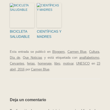
BICICLETA
CIENTÍFICAS Y
SALUDABLE
MADRES
Esta entrada se publicó en
Bloggers
,
Carmen Blue
,
Cultura
,
Día de
,
Que Noticias
y está etiquetada con
analfabetismo
,
Cervantes
,
ferias
,
homenaje
,
libro
,
motivar
,
UNESCO
en
23
abril, 2016
por
Carmen Blue
.
Deja un comentario