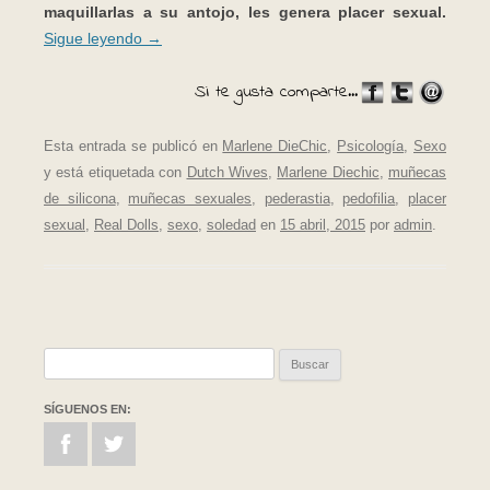
maquillarlas a su antojo, les genera placer sexual.
Sigue leyendo
→
Si te gusta comparte...
Esta entrada se publicó en
Marlene DieChic
,
Psicología
,
Sexo
y está etiquetada con
Dutch Wives
,
Marlene Diechic
,
muñecas
de silicona
,
muñecas sexuales
,
pederastia
,
pedofilia
,
placer
sexual
,
Real Dolls
,
sexo
,
soledad
en
15 abril, 2015
por
admin
.
Buscar:
SÍGUENOS EN: