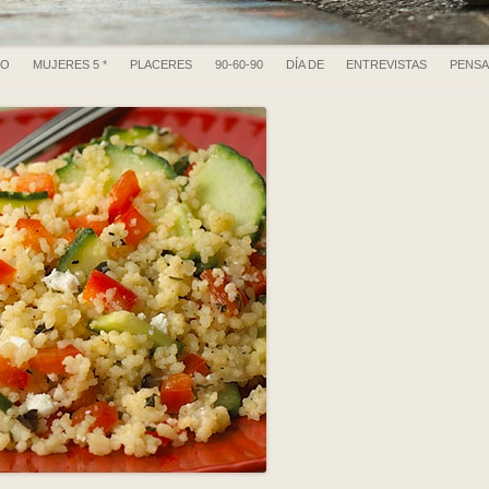
Ir al contenido
RO
MUJERES 5 *
PLACERES
90-60-90
DÍA DE
ENTREVISTAS
PENS