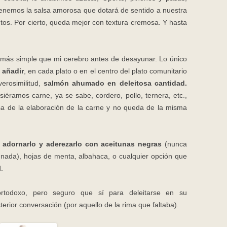
enemos la salsa amorosa que dotará de sentido a nuestra
utos. Por cierto, queda mejor con textura cremosa. Y hasta
 más simple que mi cerebro antes de desayunar. Lo único
 añadir
, en cada plato o en el centro del plato comunitario
erosimilitud,
salmón ahumado en deleitosa cantidad.
éramos carne, ya se sabe, cordero, pollo, ternera, etc.,
sa de la elaboración de la carne y no queda de la misma
adornarlo y aderezarlo con aceitunas negras
(nunca
nada), hojas de menta, albahaca, o cualquier opción que
.
todoxo, pero seguro que sí para deleitarse en su
erior conversación (por aquello de la rima que faltaba).