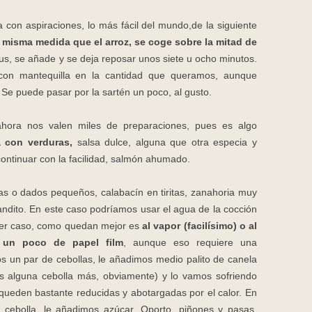
 con aspiraciones, lo más fácil del mundo,de la siguiente
a misma medida que el arroz, se coge sobre la mitad de
s, se añade y se deja reposar unos siete u ocho minutos.
on mantequilla en la cantidad que queramos, aunque
Se puede pasar por la sartén un poco, al gusto.
hora nos valen miles de preparaciones, pues es algo
 con verduras,
salsa dulce, alguna que otra especia y
ontinuar con la facilidad, salmón ahumado.
s o dados pequeños, calabacín en tiritas, zanahoria muy
landito. En este caso podríamos usar el agua de la cocción
uier caso, como quedan mejor es
al vapor (facilísimo) o al
 un poco de papel film
, aunque eso requiere una
s un par de cebollas, le añadimos medio palito de canela
 alguna cebolla más, obviamente) y lo vamos sofriendo
ueden bastante reducidas y abotargadas por el calor. En
a cebolla, le añadimos azúcar, Oporto, piñones y pasas,