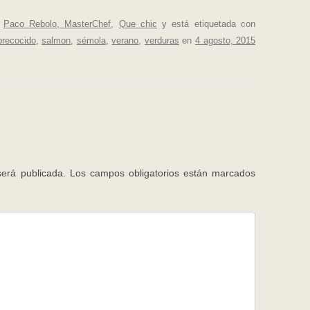
,
Paco Rebolo, MasterChef
,
Que chic
y está etiquetada con
precocido
,
salmon
,
sémola
,
verano
,
verduras
en
4 agosto, 2015
será publicada.
Los campos obligatorios están marcados