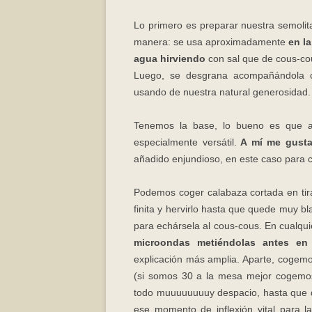
Lo primero es preparar nuestra semolita
manera: se usa aproximadamente
en l
agua hirviendo
con sal que de cous-cou
Luego, se desgrana acompañándola c
usando de nuestra natural generosidad. 
Tenemos la base, lo bueno es que a
especialmente versátil.
A mí me gusta
añadido enjundioso, en este caso para c
Podemos coger calabaza cortada en tira
finita y hervirlo hasta que quede muy b
para echársela al cous-cous. En cualq
microondas metiéndolas antes en
explicación más amplia. Aparte, cogemo
(si somos 30 a la mesa mejor cogemos
todo muuuuuuuuy despacio, hasta que q
ese momento de inflexión vital para l