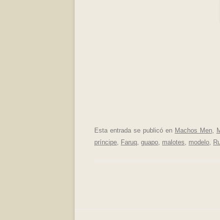
Esta entrada se publicó en
Machos Men
,
M
príncipe
,
Faruq
,
guapo
,
malotes
,
modelo
,
Ru