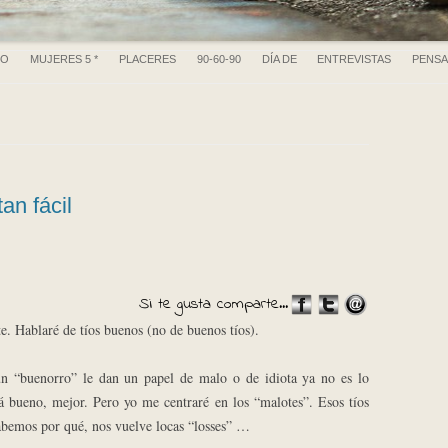
Ir al contenido
RO
MUJERES 5 *
PLACERES
90-60-90
DÍA DE
ENTREVISTAS
PENS
an fácil
Si te gusta comparte...
te. Hablaré de tíos buenos (no de buenos tíos).
un “buenorro” le dan un papel de malo o de idiota ya no es lo
á bueno, mejor. Pero yo me centraré en los “malotes”. Esos tíos
abemos por qué, nos vuelve locas “losses” …