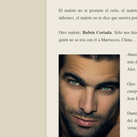
El malote no te promete el cielo, el malote
infierno), el malote no te dice que morirá por
Rubén Cortada
Otro malote;
. Sólo nos hiz
quién no se iría con él a Marruecos, China…
Ahor
más d
Alex 
Ojos 
cuerp
Jean 
Dame 
del d
virtu