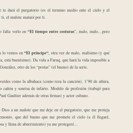
 te dará el purgatorio (es el termino medio ente el cielo y el
 ti, el malote matará por ti.
“El tiempo entre costuras
o falta verlo en
”, malo, malo…pero
“El príncipe“
a lo vemos en
, otra vez de malo, malísimo (y qué
a, está buenísimo). Da vida a Faruq, que hará la vida imposible a
González, otro de los “protas” (el bueno) de la serie.
verdes como la albahaca (como reza la canción), 1’90 de altura,
o cañón y sonrisa de infarto. Modelo de profesión (trabajó para
Paul Gaultier además de otras firmas) y actor cubano.
Dios a un malote que me deje en el purgatorio, que me proteja
emonio, que del bueno que me promete el cielo (a él llegaré,
osa y llena de aburrimiento) ya me protegeré…