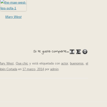
M
ary West
Si te gusta comparte...
ary West
,
Que chic
y está etiquetada con
actor
,
buenorros
,
el
bén Cortada
en
17 marzo, 2014
por
admin
.