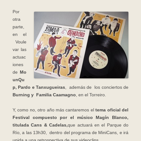
Por
otra
parte,
en el
Voule
var las
actuac
iones
de
Mo
unQu
p, Pardo e Tanxugueiras
, además de los conciertos de
Burning y Familia Caamagno
, en el Torreiro.
Y, como no, otro año más cantaremos el
tema oficial del
Festival compuesto por el músico Magín Blanco,
titulada Cans & Cadelas,
que actuará en el Parque do
Río, a las 13h30, dentro del programa de MiniCans, e irá
unida a una retrospectiva de sus videoclips.