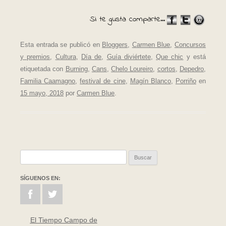
Si te gusta comparte...
Esta entrada se publicó en
Bloggers
,
Carmen Blue
,
Concursos
y premios
,
Cultura
,
Día de
,
Guía diviértete
,
Que chic
y está
etiquetada con
Burning
,
Cans
,
Chelo Loureiro
,
cortos
,
Depedro
,
Familia Caamagno
,
festival de cine
,
Magín Blanco
,
Porriño
en
15 mayo, 2018
por
Carmen Blue
.
Buscar:
SÍGUENOS EN:
El Tiempo Campo de